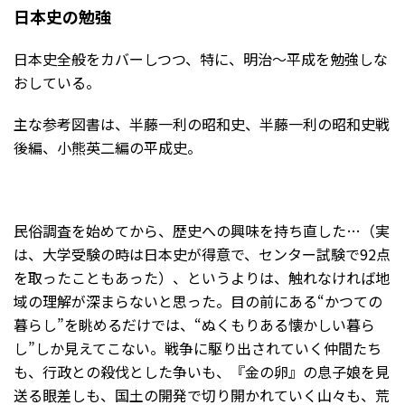
日本史の勉強
日本史全般をカバーしつつ、特に、明治～平成を勉強しな
おしている。
主な参考図書は、半藤一利の昭和史、半藤一利の昭和史戦
後編、小熊英二編の平成史。
民俗調査を始めてから、歴史への興味を持ち直した…（実
は、大学受験の時は日本史が得意で、センター試験で92点
を取ったこともあった）、というよりは、触れなければ地
域の理解が深まらないと思った。目の前にある“かつての
暮らし”を眺めるだけでは、“ぬくもりある懐かしい暮ら
し”しか見えてこない。戦争に駆り出されていく仲間たち
も、行政との殺伐とした争いも、『金の卵』の息子娘を見
送る眼差しも、国土の開発で切り開かれていく山々も、荒