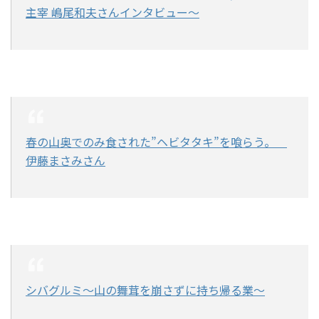
主宰 嶋尾和夫さんインタビュー～
春の山奥でのみ食された”ヘビタタキ”を喰らう。
伊藤まさみさん
シバグルミ～山の舞茸を崩さずに持ち帰る業～