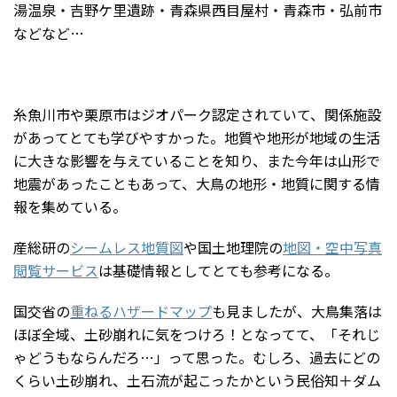
湯温泉・吉野ケ里遺跡・青森県西目屋村・青森市・弘前市
などなど…
糸魚川市や栗原市はジオパーク認定されていて、関係施設
があってとても学びやすかった。地質や地形が地域の生活
に大きな影響を与えていることを知り、また今年は山形で
地震があったこともあって、大鳥の地形・地質に関する情
報を集めている。
産総研の
シームレス地質図
や国土地理院の
地図・空中写真
閲覧サービス
は基礎情報としてとても参考になる。
国交省の
重ねるハザードマップ
も見ましたが、大鳥集落は
ほぼ全域、土砂崩れに気をつけろ！となってて、「それじ
ゃどうもならんだろ…」って思った。むしろ、過去にどの
くらい土砂崩れ、土石流が起こったかという民俗知＋ダム