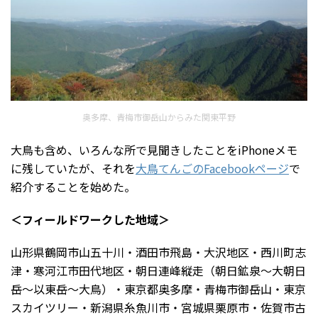
奥多摩、青梅市御岳山からみた関東平野
大鳥も含め、いろんな所で見聞きしたことをiPhoneメモ
に残していたが、それを
大鳥てんごのFacebookページ
で
紹介することを始めた。
＜フィールドワークした地域＞
山形県鶴岡市山五十川・酒田市飛島・大沢地区・西川町志
津・寒河江市田代地区・朝日連峰縦走（朝日鉱泉～大朝日
岳～以東岳～大鳥）・東京都奥多摩・青梅市御岳山・東京
スカイツリー・新潟県糸魚川市・宮城県栗原市・佐賀市古