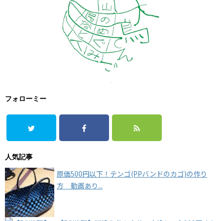
フォローミー
人気記事
原価500円以下！テンゴ(PPバンドのカゴ)の作り
方 動画あり...