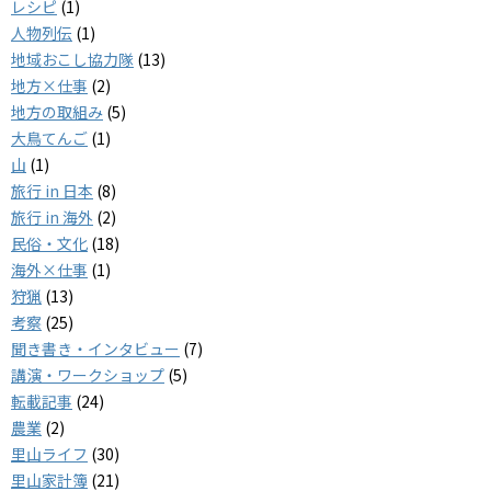
レシピ
(1)
人物列伝
(1)
地域おこし協力隊
(13)
地方×仕事
(2)
地方の取組み
(5)
大鳥てんご
(1)
山
(1)
旅行 in 日本
(8)
旅行 in 海外
(2)
民俗・文化
(18)
海外×仕事
(1)
狩猟
(13)
考察
(25)
聞き書き・インタビュー
(7)
講演・ワークショップ
(5)
転載記事
(24)
農業
(2)
里山ライフ
(30)
里山家計簿
(21)