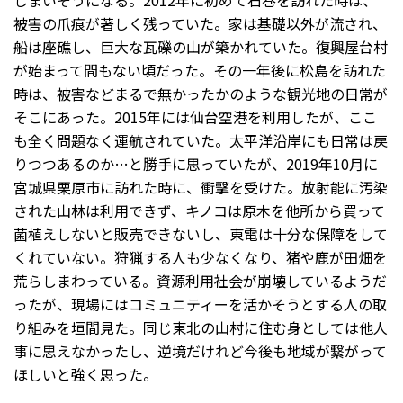
しまいそうになる。2012年に初めて石巻を訪れた時は、
被害の爪痕が著しく残っていた。家は基礎以外が流され、
船は座礁し、巨大な瓦礫の山が築かれていた。復興屋台村
が始まって間もない頃だった。その一年後に松島を訪れた
時は、被害などまるで無かったかのような観光地の日常が
そこにあった。2015年には仙台空港を利用したが、ここ
も全く問題なく運航されていた。太平洋沿岸にも日常は戻
りつつあるのか…と勝手に思っていたが、2019年10月に
宮城県栗原市に訪れた時に、衝撃を受けた。放射能に汚染
された山林は利用できず、キノコは原木を他所から買って
菌植えしないと販売できないし、東電は十分な保障をして
くれていない。狩猟する人も少なくなり、猪や鹿が田畑を
荒らしまわっている。資源利用社会が崩壊しているようだ
ったが、現場にはコミュニティーを活かそうとする人の取
り組みを垣間見た。同じ東北の山村に住む身としては他人
事に思えなかったし、逆境だけれど今後も地域が繋がって
ほしいと強く思った。