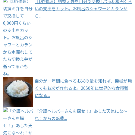
【DIY修理】切換え弁を自分で交換して6,000円くら
いの支出をカット。お風呂のシャワーとカランか
ら...
自分が一年間に食べるお米の量を知れば、機械が無
くてもお米が作れるよ。2050年に世界的な食糧難
になる...
『介護ヘルパーさんを探せ！』あした天気にな～
れ！からの転載...