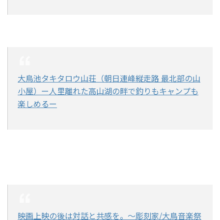
大鳥池タキタロウ山荘（朝日連峰縦走路 最北部の山
小屋）ー人里離れた高山湖の畔で釣りもキャンプも
楽しめるー
映画上映の後は対話と共感を。～彫刻家/大鳥音楽祭