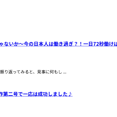
ゃないか～今の日本人は働き過ぎ？！一日72秒働け
り返ってみると、見事に何もし ...
試作第二号で一応は成功しました♪