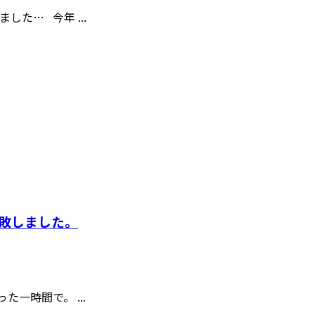
た… 今年 ...
敗しました。
一時間で。 ...