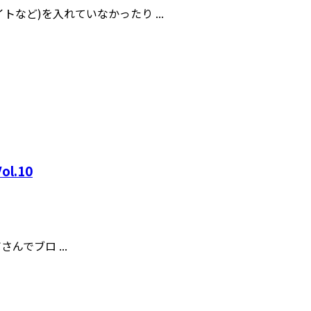
など)を入れていなかったり ...
.10
んでブロ ...