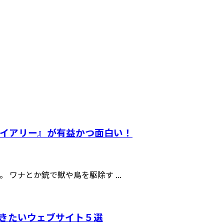
イアリー』が有益かつ面白い！
ワナとか銃で獣や鳥を駆除す ...
きたいウェブサイト５選