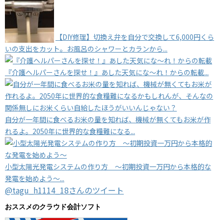
【DIY修理】切換え弁を自分で交換して6,000円くら
いの支出をカット。お風呂のシャワーとカランから...
『介護ヘルパーさんを探せ！』あした天気にな～れ！からの転載...
自分が一年間に食べるお米の量を知れば、機械が無くてもお米が作
れるよ。2050年に世界的な食糧難になる...
小型太陽光発電システムの作り方 ～初期投資一万円から本格的な
発電を始めよう～...
@tagu_h1114_18さんのツイート
おススメのクラウド会計ソフト