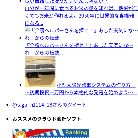
自分が一年間に食べるお米の量を知れば、機械が無
くてもお米が作れるよ。2050年に世界的な食糧難
になる...
『介護ヘルパーさんを探せ！』あした天気にな～
れ！からの転載...
小型太陽光発電システムの作り方
～初期投資一万円から本格的な発電を始めよう～...
@tagu_h1114_18さんのツイート
おススメのクラウド会計ソフト