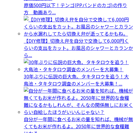
原価500円以下！テンゴ(PPバンドのカゴ)の作り
方 動画あり...
【DIY修理】切換え弁を自分で交換して6,000円く
らいの支出をカット。お風呂のシャワーとカランか
ら...
30年ぶりに伝説の巨大魚、タキタロウを追う！大
鳥池・タキタロウ調査のメンバーを大募集！...
自分が一年間に食べるお米の量を知れば、機械が無
くてもお米が作れるよ。2050年に世界的な食糧難