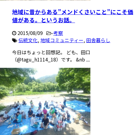
地域に昔からある”メンドくさいこと”にこそ価
値がある。というお話。
2015/08/09
-
考察
伝統文化
,
地域コミュニティー
,
田舎暮らし
今日はちょっと回想記。 ども、田口
（@tagu_h1114_18）です。 &nb ...