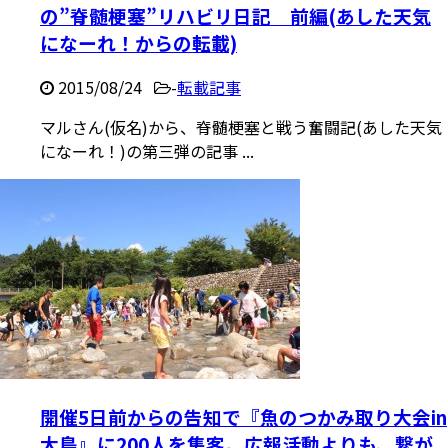
の”脊髄梗塞”リハビリ日記 前編(あした天気
になーれ！からの転載)
2015/08/24
-
転載記事
マルさん(仮名)から、脊髄梗塞と戦う奮闘記(あした天気
になーれ！)の第三弾の記事 ...
開催5日前からの告知で『魚のつかみ取り大会in
大鳥』に200人を集客。広報活動よりも、繋が