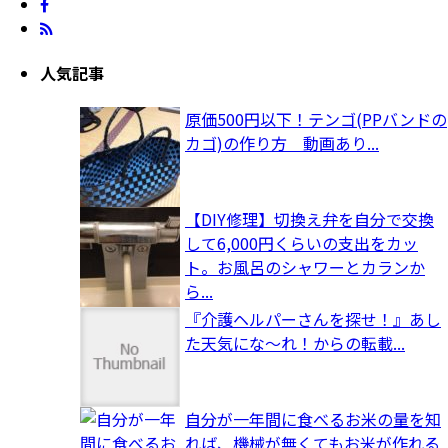
人気記事
原価500円以下！テンゴ(PPバンドの
カゴ)の作り方 動画あり...
【DIY修理】切換え弁を自分で交換
して6,000円くらいの支出をカッ
ト。お風呂のシャワーとカランか
ら...
『介護ヘルパーさんを探せ！』あし
た天気にな～れ！からの転載...
自分が一年間に食べるお米の量を知
れば、機械が無くてもお米が作れる