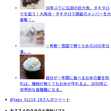
30年ぶりに伝説の巨大魚、タキタロ
ウを追う！大鳥池・タキタロウ調査のメンバーを大
募集！...
－考察－雪国で稼ぐための10の冬仕
事。...
自分が一年間に食べるお米の量を知
れば、機械が無くてもお米が作れるよ。2050年に
世界的な食糧難になる...
@tagu_h1114_18さんのツイート
おススメのクラウド会計ソフト