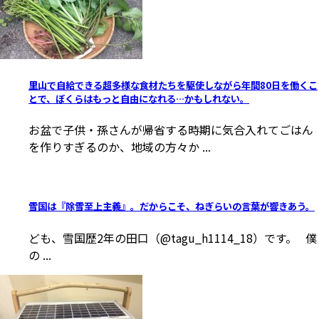
里山で自給できる超多様な食材たちを駆使しながら年間80日を働くこ
とで、ぼくらはもっと自由になれる…かもしれない。
お盆で子供・孫さんが帰省する時期に気合入れてごはん
を作りすぎるのか、地域の方々か ...
雪国は『除雪至上主義』。だからこそ、ねぎらいの言葉が響きあう。
ども、雪国歴2年の田口（@tagu_h1114_18）です。 僕
の ...