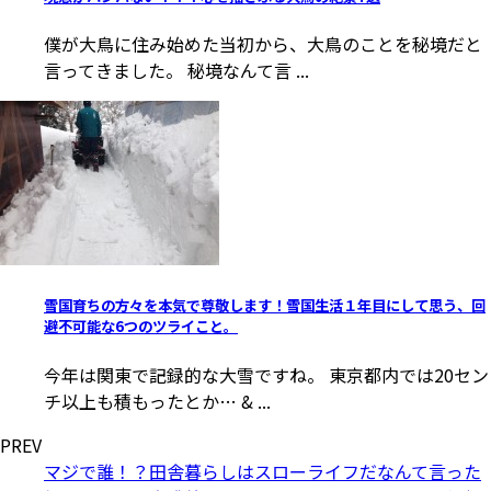
僕が大鳥に住み始めた当初から、大鳥のことを秘境だと
言ってきました。 秘境なんて言 ...
雪国育ちの方々を本気で尊敬します！雪国生活１年目にして思う、回
避不可能な6つのツライこと。
今年は関東で記録的な大雪ですね。 東京都内では20セン
チ以上も積もったとか… & ...
PREV
マジで誰！？田舎暮らしはスローライフだなんて言った