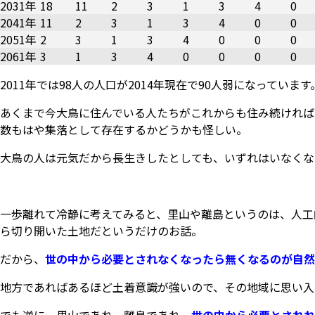
2031年
18
11
2
3
1
3
4
0
2041年
11
2
3
1
3
4
0
0
2051年
2
3
1
3
4
0
0
0
2061年
3
1
3
4
0
0
0
0
2011年では98人の人口が2014年現在で90人弱になっています
あくまで今大鳥に住んでいる人たちがこれからも住み続ければの
数もはや集落として存在するかどうかも怪しい。
大鳥の人は元気だから長生きしたとしても、いずれはいなくな
一歩離れて冷静に考えてみると、里山や離島というのは、人工
ら切り開いた土地だというだけのお話。
だから、
世の中から必要とされなくなったら無くなるのが自然
地方であればあるほど土着意識が強いので、その地域に思い入
でも逆に、里山であれ、離島であれ、
世の中から必要とされれ