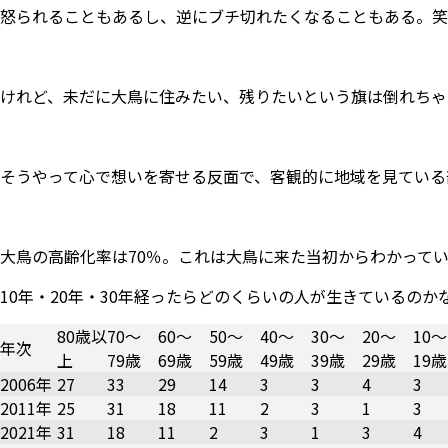
怒られることもあるし、逆にブチ切れたくなることもある。笑
けれど、未だに大鳥に住みたい、残りたいという旗は倒れちゃ
そうやって心で想いを寄せる反面で、客観的に地域を見ている
大鳥の高齢化率は70％。これは大鳥に来た当初からわかって
10年・20年・30年経ったらどのくらいの人が生きているのか
80歳以
70～
60～
50～
40～
30～
20～
10～
年次
上
79歳
69歳
59歳
49歳
39歳
29歳
19歳
2006年
27
33
29
14
3
3
4
3
2011年
25
31
18
11
2
3
1
3
2021年
31
18
11
2
3
1
3
4