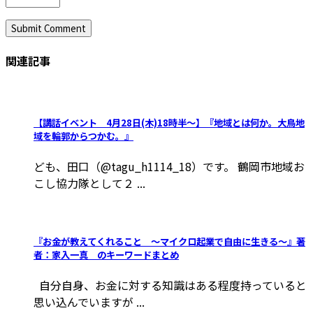
関連記事
【講話イベント 4月28日(木)18時半～】『地域とは何か。大鳥地
域を輪郭からつかむ。』
ども、田口（@tagu_h1114_18）です。 鶴岡市地域お
こし協力隊として２ ...
『お金が教えてくれること ～マイクロ起業で自由に生きる～』著
者：家入一真 のキーワードまとめ
自分自身、お金に対する知識はある程度持っていると
思い込んでいますが ...