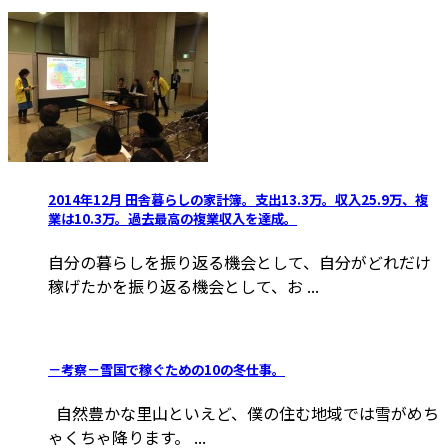
2014年12月 田舎暮らしの家計簿。支出13.3万。収入25.9万、複
業は10.3万。過去最高の複業収入を達成。
自分の暮らしを振り返る機会として、自分がどれだけ
稼げたかを振り返る機会として、お ...
－考察－雪国で稼ぐための10の冬仕事。
自然豊かな里山といえど、僕の住む地域では雪がめち
ゃくちゃ降ります。 ...