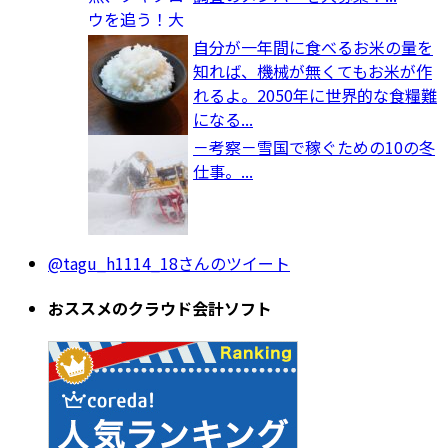
自分が一年間に食べるお米の量を
知れば、機械が無くてもお米が作
れるよ。2050年に世界的な食糧難
になる...
－考察－雪国で稼ぐための10の冬
仕事。...
@tagu_h1114_18さんのツイート
おススメのクラウド会計ソフト