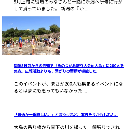
9月上旬に役場のみなさんと一緒に新潟へ研修に行か
せて貰っていました。 新潟の『か ...
開催5日前からの告知で『魚のつかみ取り大会in大鳥』に200人を
集客。広報活動よりも、繋がりの蓄積が機能した。
このイベントが、まさか200人も集まるイベントにな
るとは夢にも思ってもいなかった ...
「普通が一番難しい。」と言うけれど、案外そうかもしれん。
大鳥の吊り橋から真下の川を撮った。鏡張りできれ