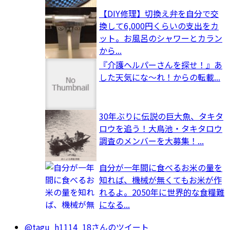
【DIY修理】切換え弁を自分で交
換して6,000円くらいの支出をカ
ット。お風呂のシャワーとカラン
から...
『介護ヘルパーさんを探せ！』あ
した天気にな～れ！からの転載...
30年ぶりに伝説の巨大魚、タキタ
ロウを追う！大鳥池・タキタロウ
調査のメンバーを大募集！...
自分が一年間に食べるお米の量を
知れば、機械が無くてもお米が作
れるよ。2050年に世界的な食糧難
になる...
@tagu_h1114_18さんのツイート