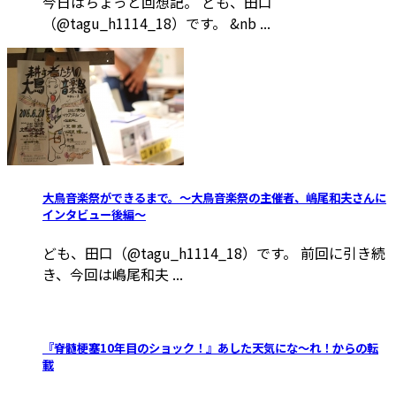
今日はちょっと回想記。 ども、田口
（@tagu_h1114_18）です。 &nb ...
大鳥音楽祭ができるまで。～大鳥音楽祭の主催者、嶋尾和夫さんに
インタビュー後編～
ども、田口（@tagu_h1114_18）です。 前回に引き続
き、今回は嶋尾和夫 ...
『脊髄梗塞10年目のショック！』あした天気にな～れ！からの転
載