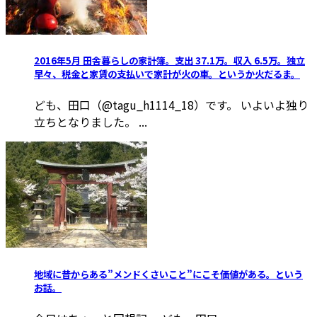
2016年5月 田舎暮らしの家計簿。支出 37.1万。収入 6.5万。独立
早々、税金と家賃の支払いで家計が火の車。というか火だるま。
ども、田口（@tagu_h1114_18）です。 いよいよ独り
立ちとなりました。 ...
地域に昔からある”メンドくさいこと”にこそ価値がある。という
お話。