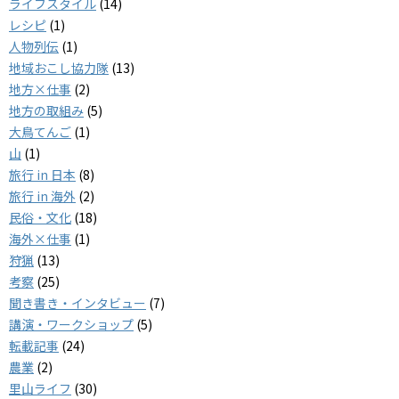
ライフスタイル
(14)
レシピ
(1)
人物列伝
(1)
地域おこし協力隊
(13)
地方×仕事
(2)
地方の取組み
(5)
大鳥てんご
(1)
山
(1)
旅行 in 日本
(8)
旅行 in 海外
(2)
民俗・文化
(18)
海外×仕事
(1)
狩猟
(13)
考察
(25)
聞き書き・インタビュー
(7)
講演・ワークショップ
(5)
転載記事
(24)
農業
(2)
里山ライフ
(30)