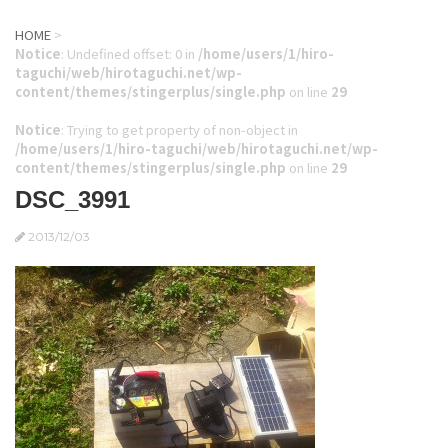
HOME
>
Notice
: Undefined offset: 0 in
/home/users/1/hiro-
taguchi/web/hirotaguchi.net/wp-
content/themes/stingerplus/single.php
on line
29
Notice
: Trying to get property of non-object in
/home/users/1/hiro-taguchi/web/hirotaguchi.net/wp-
content/themes/stingerplus/single.php
on line
29
DSC_3991
2013/12/03